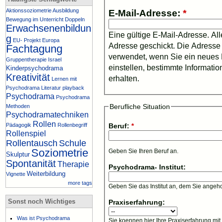
Aktionssoziometrie
Ausbildung
E-Mail-Adresse:
*
Bewegung im Unterricht
Doppeln
Erwachsenenbildun
Eine gültige E-Mail-Adresse. Al
g
EU- Projekt
Europa
Adresse geschickt. Die Adresse w
Fachtagung
verwendet, wenn Sie ein neues 
Gruppentherapie
Israel
einstellen, bestimmte Informati
Kinderpsychodrama
Kreativität
erhalten.
Lernen mit
Psychodrama
Literatur
playback
Psychodrama
Psychodrama
Berufliche Situation
Methoden
Psychodramatechniken
Rollen
Pädagogik
Rollenbegriff
Beruf:
*
Rollenspiel
Rollentausch
Schule
Soziometrie
Geben Sie Ihren Beruf an.
Skulptur
Spontanität
Therapie
Psychodrama- Institut:
Weiterbildung
Vignette
more tags
Geben Sie das Institut an, dem Sie angeh
Sonst noch Wichtiges
Praxiserfahrung:
Was ist Psychodrama
Sie koennen hier Ihre Praxiserfahrung m