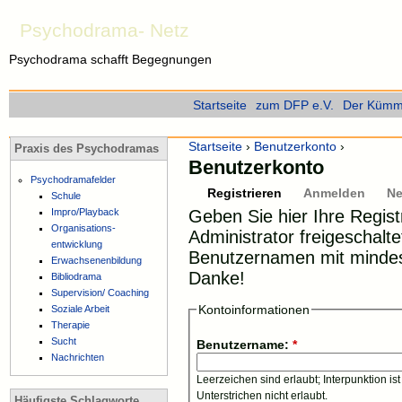
Psychodrama- Netz
Psychodrama schafft Begegnungen
Startseite
zum DFP e.V.
Der Kümme
Startseite
›
Benutzerkonto
›
Praxis des Psychodramas
Benutzerkonto
Psychodramafelder
Registrieren
Anmelden
Ne
Schule
Impro/Playback
Geben Sie hier Ihre Regis
Organisations-
Administrator freigeschalte
entwicklung
Benutzernamen mit mind
Erwachsenenbildung
Danke!
Bibliodrama
Supervision/ Coaching
Kontoinformationen
Soziale Arbeit
Therapie
Sucht
Benutzername:
*
Nachrichten
Leerzeichen sind erlaubt; Interpunktion i
Unterstrichen nicht erlaubt.
Häufigste Schlagworte