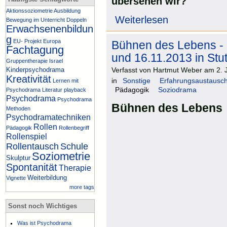
übersehen wir?
Aktionssoziometrie
Ausbildung
Weiterlesen
Bewegung im Unterricht
Doppeln
Erwachsenenbildun
g
EU- Projekt
Europa
Bühnen des Lebens -
Fachtagung
und 16.11.2013 in Stut
Gruppentherapie
Israel
Kinderpsychodrama
Verfasst von Hartmut Weber am 2. J
Kreativität
in
Sonstige
Erfahrungsaustausc
Lernen mit
Pädagogik
Soziodrama
Psychodrama
Literatur
playback
Psychodrama
Psychodrama
Bühnen des Lebens
Methoden
Psychodramatechniken
Rollen
Pädagogik
Rollenbegriff
Rollenspiel
Rollentausch
Schule
Soziometrie
Skulptur
Spontanität
Therapie
Weiterbildung
Vignette
more tags
Sonst noch Wichtiges
Was ist Psychodrama