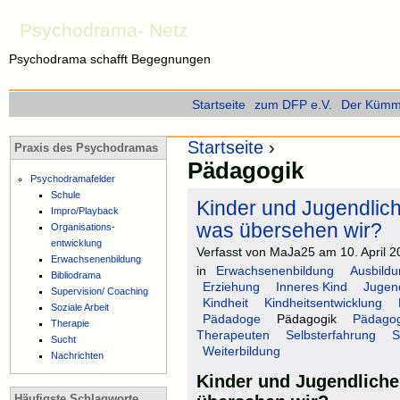
Psychodrama- Netz
Psychodrama schafft Begegnungen
Startseite
zum DFP e.V.
Der Kümme
Startseite
›
Praxis des Psychodramas
Pädagogik
Psychodramafelder
Schule
Kinder und Jugendlic
Impro/Playback
was übersehen wir?
Organisations-
entwicklung
Verfasst von MaJa25 am 10. April 2
Erwachsenenbildung
in
Erwachsenenbildung
Ausbildu
Bibliodrama
Erziehung
Inneres Kind
Jugen
Supervision/ Coaching
Kindheit
Kindheitsentwicklung
Soziale Arbeit
Pädadoge
Pädagogik
Pädagog
Therapie
Therapeuten
Selbsterfahrung
S
Sucht
Weiterbildung
Nachrichten
Kinder und Jugendlich
Häufigste Schlagworte