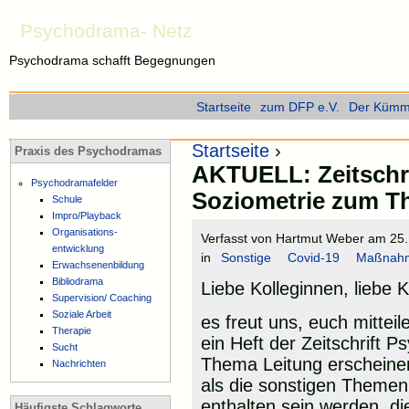
Psychodrama- Netz
Psychodrama schafft Begegnungen
Startseite
zum DFP e.V.
Der Kümme
Startseite
›
Praxis des Psychodramas
AKTUELL: Zeitschr
Psychodramafelder
Soziometrie zum T
Schule
Impro/Playback
Organisations-
Verfasst von Hartmut Weber am 25. 
entwicklung
in
Sonstige
Covid-19
Maßnahm
Erwachsenenbildung
Bibliodrama
Liebe Kolleginnen, liebe K
Supervision/ Coaching
Soziale Arbeit
es freut uns, euch mittei
Therapie
ein Heft der Zeitschrift
Sucht
Thema Leitung erscheinen
Nachrichten
als die sonstigen Themen
enthalten sein werden, 
Häufigste Schlagworte