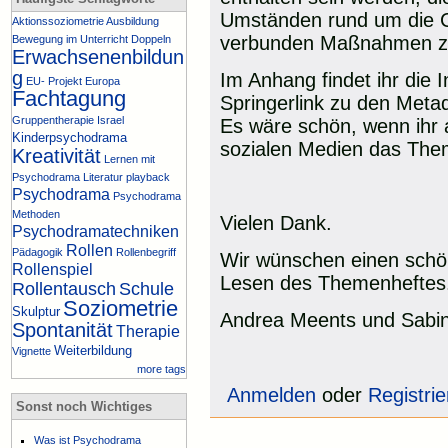
Umständen rund um die C
Aktionssoziometrie
Ausbildung
verbunden Maßnahmen z
Bewegung im Unterricht
Doppeln
Erwachsenenbildun
g
Im Anhang findet ihr die 
EU- Projekt
Europa
Fachtagung
Springerlink zu den Met
Gruppentherapie
Israel
Es wäre schön, wenn ihr
Kinderpsychodrama
sozialen Medien das The
Kreativität
Lernen mit
Psychodrama
Literatur
playback
Psychodrama
Psychodrama
Methoden
Vielen Dank.
Psychodramatechniken
Rollen
Pädagogik
Rollenbegriff
Wir wünschen einen sch
Rollenspiel
Lesen des Themenheftes
Rollentausch
Schule
Soziometrie
Skulptur
Andrea Meents und Sabi
Spontanität
Therapie
Weiterbildung
Vignette
more tags
Anmelden
oder
Registri
Sonst noch Wichtiges
Was ist Psychodrama