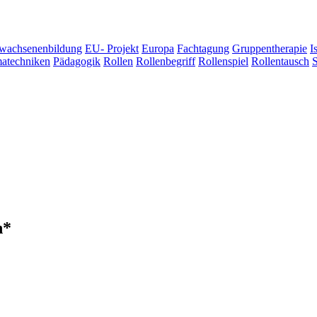
wachsenenbildung
EU- Projekt
Europa
Fachtagung
Gruppentherapie
I
atechniken
Pädagogik
Rollen
Rollenbegriff
Rollenspiel
Rollentausch
h*