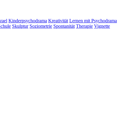
srael
Kinderpsychodrama
Kreativität
Lernen mit Psychodrama
Schule
Skulptur
Soziometrie
Spontanität
Therapie
Vignette