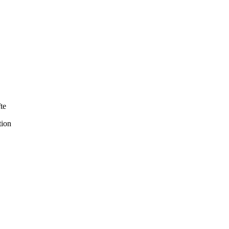
te
tion