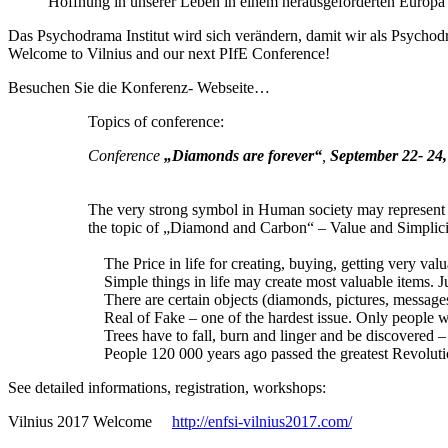
Hoffnung in unserer Leben in einem herausgeforderten Europa 
Das Psychodrama Institut wird sich verändern, damit wir als Psycho
Welcome to Vilnius and our next PIfE Conference!
Besuchen Sie die Konferenz- Webseite…
Topics of conference:
Conference
„Diamonds are forever“
,
September 22- 24,
The very strong symbol in Human society may represent ve
the topic of „Diamond and Carbon“ – Value and Simplicity
The Price in life for creating, buying, getting very valu
Simple things in life may create most valuable items. Just
There are certain objects (diamonds, pictures, messages e
Real of Fake – one of the hardest issue. Only people with
Trees have to fall, burn and linger and be discovered 
People 120 000 years ago passed the greatest Revolution –
See detailed informations, registration, workshops:
Vilnius 2017 Welcome
http://enfsi-vilnius2017.com/