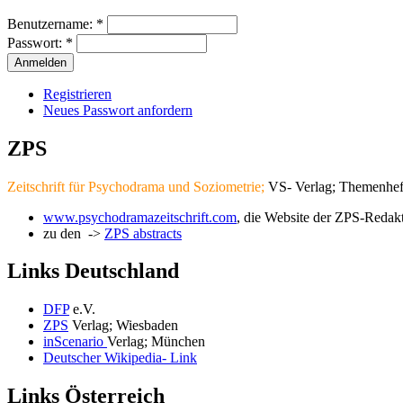
Benutzername:
*
Passwort:
*
Registrieren
Neues Passwort anfordern
ZPS
Zeitschrift für Psychodrama und Soziometrie
;
VS- Verlag
; Themenhef
www.psychodramazeitschrift.com
, die Website der ZPS-Redak
zu den ->
ZPS abstracts
Links Deutschland
DFP
e.V.
ZPS
Verlag; Wiesbaden
inScenario
Verlag; München
Deutscher Wikipedia- Link
Links Österreich