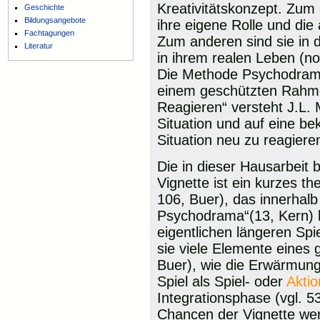
Kreativitätskonzept. Zu
Geschichte
Bildungsangebote
ihre eigene Rolle und die 
Fachtagungen
Zum anderen sind sie in 
Literatur
in ihrem realen Leben (no
Die Methode Psychodrama
einem geschützten Rahme
Reagieren“ versteht J.L.
Situation und auf eine be
Situation neu zu reagieren
Die in dieser Hausarbeit
Vignette ist ein kurzes th
106, Buer), das innerhalb
Psychodrama“(13, Kern) 
eigentlichen längeren Spi
sie viele Elemente eines
Buer), wie die Erwärmung
Spiel als Spiel- oder
Akti
Integrationsphase (vgl. 5
Chancen der Vignette wer