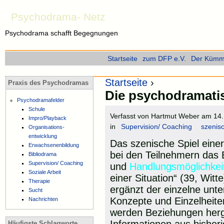
Psychodrama- Netz
Psychodrama schafft Begegnungen
Startseite
zum DFP e.V.
Der Kümme
Startseite
›
Praxis des Psychodramas
Die psychodramati
Psychodramafelder
Schule
Verfasst von Hartmut Weber am 14.
Impro/Playback
in
Supervision/ Coaching
szenis
Organisations-
entwicklung
Das szenische Spiel eine
Erwachsenenbildung
bei den Teilnehmern das
Bibliodrama
Supervision/ Coaching
und
Handlungsmöglichke
Soziale Arbeit
einer Situation“ (39, Witte
Therapie
ergänzt der einzelne unte
Sucht
Konzepte und Einzelheit
Nachrichten
werden Beziehungen herge
Häufigste Schlagworte