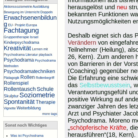
Informationen aus bishe
herausgelöst und
neu
stru
Aktionssoziometrie
Ausbildung
Bewegung im Unterricht
Doppeln
bekannten Funktionen w
Erwachsenenbildun
Nutzungsmöglichkeiten ent
g
EU- Projekt
Europa
Fachtagung
Deshalb eignet sich das
Gruppentherapie
Israel
Verändern
von eingefahr
Kinderpsychodrama
Kreativität
Teilnehmer (Heilung), als
Lernen mit
Psychodrama
Literatur
playback
26, Kern). Zum anderen 
Psychodrama
Psychodrama
von Barrieren in der Vors
Methoden
(Coaching) gegenüber ne
Psychodramatechniken
Rollen
Die Erfahrung eine schwie
Pädagogik
Rollenbegriff
Rollenspiel
das
Selbstbewusstsein
, 
Rollentausch
Schule
Verantwortungsgefühl und 
Soziometrie
Skulptur
positive Wirkung auf ande
Spontanität
Therapie
zwanziger Jahren des letz
Weiterbildung
Vignette
Arzt und Psychiater Jac
more tags
Psychodrama. Moreno me
Sonst noch Wichtiges
„
schöpferische Kräfte
, di
herausführen“(18, Kern).
Was ist Psychodrama