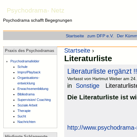
Psychodrama- Netz
Psychodrama schafft Begegnungen
Startseite
zum DFP e.V.
Der Kümme
Startseite
›
Praxis des Psychodramas
Literaturliste
Psychodramafelder
Schule
Literaturliste ergänzt !!
Impro/Playback
Organisations-
Verfasst von Hartmut Weber am 24.
entwicklung
in
Sonstige
Literaturlist
Erwachsenenbildung
Bibliodrama
Die Literaturliste ist w
Supervision/ Coaching
Soziale Arbeit
Therapie
Sucht
Nachrichten
http://www.psychodrama-ne
Häufigste Schlagworte