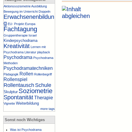
Aktionssoziometrie
Ausbildung
Bewegung im Unterricht
Doppeln
Erwachsenenbildun
g
EU- Projekt
Europa
Fachtagung
Gruppentherapie
Israel
Kinderpsychodrama
Kreativität
Lernen mit
Psychodrama
Literatur
playback
Psychodrama
Psychodrama
Methoden
Psychodramatechniken
Rollen
Pädagogik
Rollenbegriff
Rollenspiel
Rollentausch
Schule
Soziometrie
Skulptur
Spontanität
Therapie
Weiterbildung
Vignette
more tags
Sonst noch Wichtiges
Was ist Psychodrama