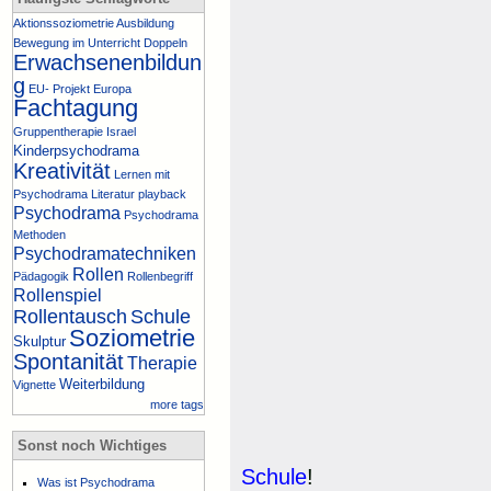
Aktionssoziometrie
Ausbildung
Bewegung im Unterricht
Doppeln
Erwachsenenbildun
g
EU- Projekt
Europa
Fachtagung
Gruppentherapie
Israel
Kinderpsychodrama
Kreativität
Lernen mit
Psychodrama
Literatur
playback
Psychodrama
Psychodrama
Methoden
Psychodramatechniken
Rollen
Pädagogik
Rollenbegriff
Rollenspiel
Rollentausch
Schule
Soziometrie
Skulptur
Spontanität
Therapie
Weiterbildung
Vignette
more tags
Sonst noch Wichtiges
Schule
!
Was ist Psychodrama