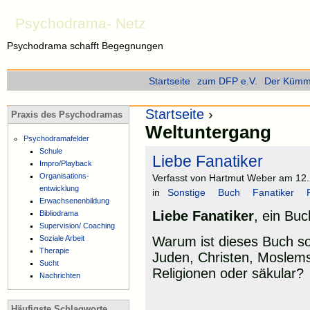
Psychodrama- Netz
Psychodrama schafft Begegnungen
Startseite
zum DFP e.V.
Der Kümme
Startseite
›
Praxis des Psychodramas
Weltuntergang
Psychodramafelder
Schule
Liebe Fanatiker
Impro/Playback
Organisations-
Verfasst von Hartmut Weber am 12.
entwicklung
in
Sonstige
Buch
Fanatiker
Erwachsenenbildung
Liebe Fanatiker
, ein Bu
Bibliodrama
Supervision/ Coaching
Soziale Arbeit
Warum ist dieses Buch so w
Therapie
Juden, Christen, Moslems
Sucht
Religionen oder säkular?
Nachrichten
Häufigste Schlagworte