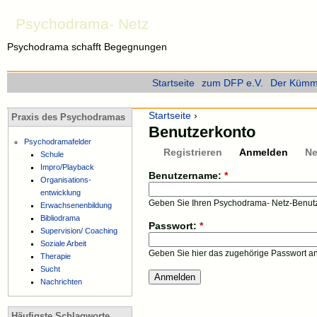
Psychodrama- Netz
Psychodrama schafft Begegnungen
Startseite
zum DFP e.V.
Der Kümme
Startseite
›
Praxis des Psychodramas
Benutzerkonto
Psychodramafelder
Registrieren
Anmelden
Ne
Schule
Impro/Playback
Benutzername:
*
Organisations-
entwicklung
Geben Sie Ihren Psychodrama- Netz-Benut
Erwachsenenbildung
Bibliodrama
Passwort:
*
Supervision/ Coaching
Soziale Arbeit
Geben Sie hier das zugehörige Passwort an
Therapie
Sucht
Nachrichten
Häufigste Schlagworte