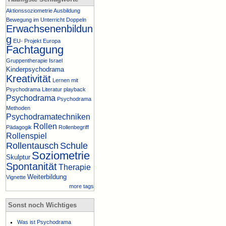
Aktionssoziometrie
Ausbildung
Bewegung im Unterricht
Doppeln
Erwachsenenbildun
g
EU- Projekt
Europa
Fachtagung
Gruppentherapie
Israel
Kinderpsychodrama
Kreativität
Lernen mit
Psychodrama
Literatur
playback
Psychodrama
Psychodrama
Methoden
Psychodramatechniken
Rollen
Pädagogik
Rollenbegriff
Rollenspiel
Rollentausch
Schule
Soziometrie
Skulptur
Spontanität
Therapie
Weiterbildung
Vignette
more tags
Sonst noch Wichtiges
Was ist Psychodrama